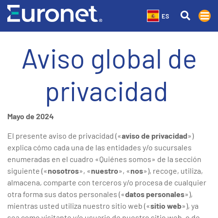
ES
Aviso global de
privacidad
Mayo de 2024
El presente aviso de privacidad («
aviso de privacidad
»)
explica cómo cada una de las entidades y/o sucursales
enumeradas en el cuadro «Quiénes somos» de la sección
siguiente («
nosotros
», «
nuestro
», «
nos
»), recoge, utiliza,
almacena, comparte con terceros y/o procesa de cualquier
otra forma sus datos personales («
datos personales
»),
mientras usted utiliza nuestro sitio web («
sitio web
»), ya
sea como visitante y/o usuario de nuestro sitio web, o de