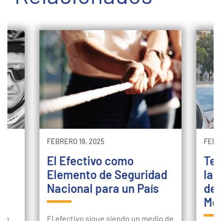
FEBRERO 19, 2025
FEBR
El Efectivo como
Ten
Elemento de Seguridad
la 
.
Nacional para un País
del
Med
 en
El efectivo sigue siendo un medio de