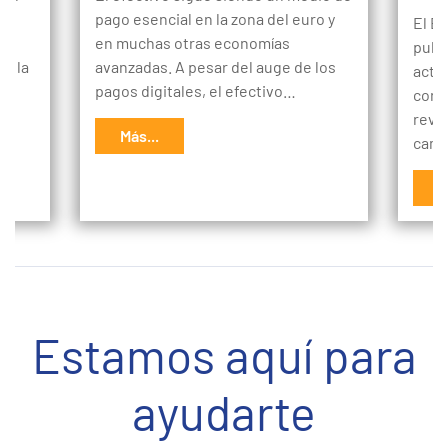
pago esencial en la zona del euro y
El B
en muchas otras economías
publ
de la
avanzadas. A pesar del auge de los
acti
pagos digitales, el efectivo…
cons
r.
reve
Más...
camb
M
Estamos aquí para
ayudarte