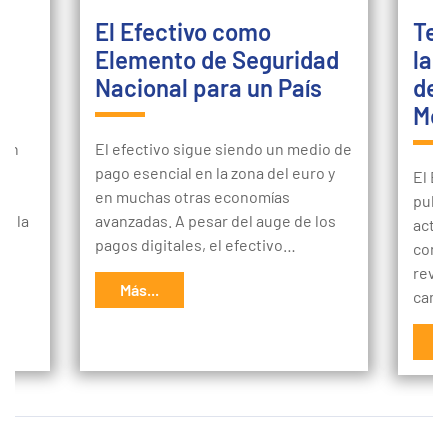
El Efectivo como
Ten
Elemento de Seguridad
la 
.
Nacional para un País
del
Med
 en
El efectivo sigue siendo un medio de
pago esencial en la zona del euro y
El B
en muchas otras economías
publ
de la
avanzadas. A pesar del auge de los
acti
pagos digitales, el efectivo…
cons
r.
reve
Más...
camb
M