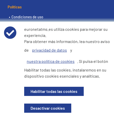
Políticas
Condiciones de uso
euronetatms.es utiliza cookies para mejorar su
Aviso de privacidad de datos
experiencia.
Para obtener más información, lea nuestro aviso
Política de cookies
de
privacidad de datos
y
Declaración de e360 sobre la esclavitud moderna y la
nuestra política de cookies
. Si pulsa el botón
trata de seres humanos
Habilitar todas las cookies, instalaremos en su
dispositivo cookies esenciales y analíticas.
Sitio del inversor
Habilitar todas las cookies
© 2026 Euronet Services Iberia S.L. Todos los derechos reservados.
Desactivar cookies
Registrada en España. Con NIF B70730486. Domicilio fiscal: Euronet