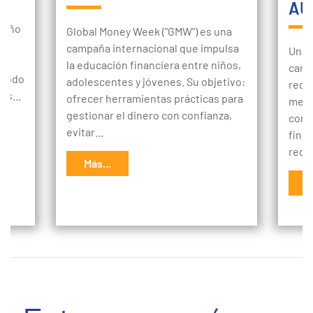
AU
tu
 año
Global Money Week ("GMW") es una
campaña internacional que impulsa
Una v
la educación financiera entre niños,
camb
 todo
adolescentes y jóvenes. Su objetivo:
redef
sgos…
ofrecer herramientas prácticas para
medi
gestionar el dinero con confianza,
cond
evitar…
finan
red
Más...
M