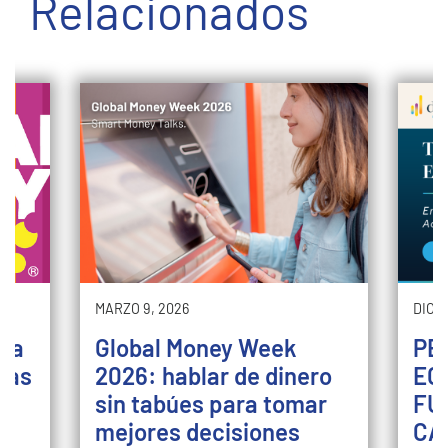
Relacionados
MARZO 9, 2026
DICI
ara
Global Money Week
PE
cias
2026: hablar de dinero
EC
sin tabúes para tomar
FU
mejores decisiones
CA