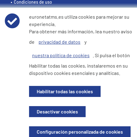
Condiciones de uso
euronetatms.es utiliza cookies para mejorar su
Aviso de privacidad de datos
experiencia.
Para obtener más información, lea nuestro aviso
Política de cookies
de
privacidad de datos
y
Declaración de e360 sobre la esclavitud moderna y la
nuestra política de cookies
. Si pulsa el botón
trata de seres humanos
Habilitar todas las cookies, instalaremos en su
dispositivo cookies esenciales y analíticas.
Sitio del inversor
Habilitar todas las cookies
© 2026 Euronet Services Iberia S.L. Todos los derechos reservados.
Desactivar cookies
Registrada en España. Con NIF B70730486. Domicilio fiscal: Euronet
Services Iberia S.L, Edificio Amura, C/ Cantabria nº2, 3- planta, 28108
Alcobendas, Madrid, Spain
Configuración personalizada de cookies