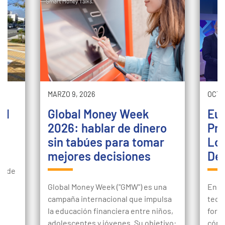
MARZO 9, 2026
OCTU
el
Global Money Week
Eur
2026: hablar de dinero
Pro
sin tabúes para tomar
Loc
mejores decisiones
De
ad de
ue
Global Money Week ("GMW") es una
En u
campaña internacional que impulsa
tecno
la educación financiera entre niños,
form
adolescentes y jóvenes. Su objetivo:
cómo