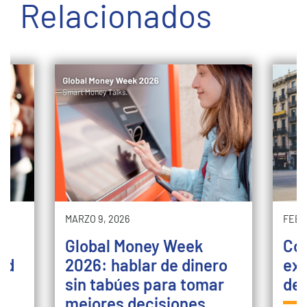
Relacionados
MARZO 9, 2026
FEBR
Global Money Week
Com
ad
2026: hablar de dinero
ext
s
sin tabúes para tomar
de 
mejores decisiones