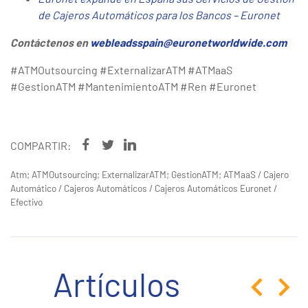
de Cajeros Automáticos para los Bancos – Euronet
Contáctenos en
webleadsspain@euronetworldwide.com
#ATMOutsourcing #ExternalizarATM #ATMaaS
#GestionATM #MantenimientoATM #Ren #Euronet
COMPARTIR:
Atm; ATMOutsourcing; ExternalizarATM; GestionATM; ATMaaS
/
Cajero
Automático
/
Cajeros Automáticos
/
Cajeros Automáticos Euronet
/
Efectivo
Artículos