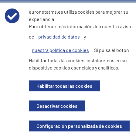
euronetatms.es utiliza cookies para mejorar su
Aviso de privacidad de datos
experiencia.
Para obtener más información, lea nuestro aviso
Política de cookies
de
privacidad de datos
y
Declaración de e360 sobre la esclavitud moderna y la
nuestra política de cookies
. Si pulsa el botón
trata de seres humanos
Habilitar todas las cookies, instalaremos en su
dispositivo cookies esenciales y analíticas.
Sitio del inversor
Habilitar todas las cookies
© 2026 Euronet Services Iberia S.L. Todos los derechos reservados.
Desactivar cookies
Registrada en España. Con NIF B70730486. Domicilio fiscal: Euronet
Services Iberia S.L, Edificio Amura, C/ Cantabria nº2, 3- planta, 28108
Alcobendas, Madrid, Spain
Configuración personalizada de cookies